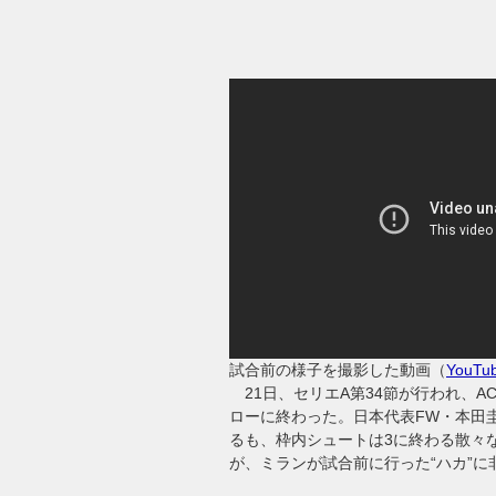
試合前の様子を撮影した動画（
YouTu
21日、セリエA第34節が行われ、A
ローに終わった。日本代表FW・本田
るも、枠内シュートは3に終わる散々
が、ミランが試合前に行った“ハカ”