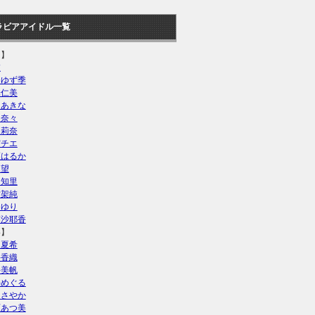
ラビアアイドル一覧
あ】
衣
川ゆず季
澤仁美
島あきな
山奈々
山莉奈
宮チエ
瀬はるか
木望
川知里
村架純
さゆり
藤沙耶香
い】
田夏希
井香織
井美帆
井めぐる
山さやか
原あつ美