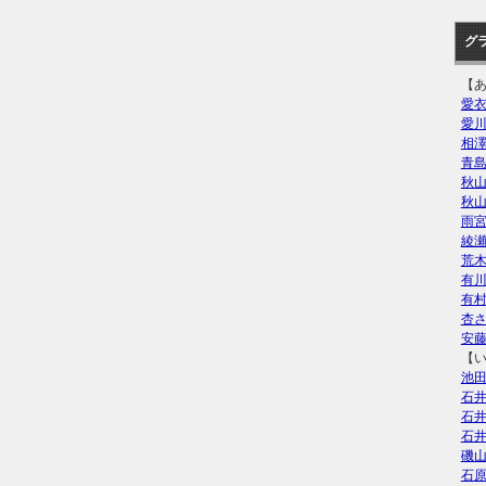
グ
【
愛
愛
相
青
秋
秋
雨
綾
荒
有
有
杏
安
【
池
石
石
石
磯
石