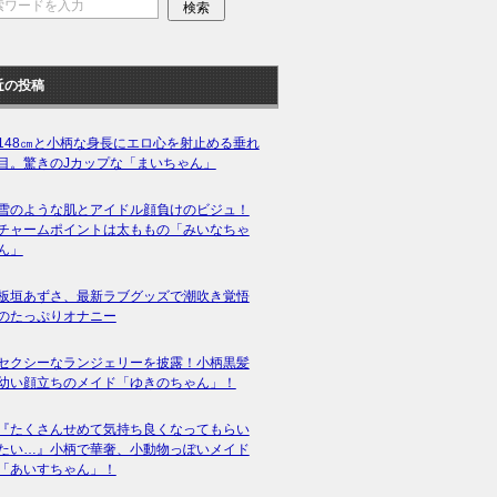
近の投稿
148㎝と小柄な身長にエロ心を射止める垂れ
目。驚きのJカップな「まいちゃん」
雪のような肌とアイドル顔負けのビジュ！
チャームポイントは太ももの「みいなちゃ
ん」
板垣あずさ、最新ラブグッズで潮吹き覚悟
のたっぷりオナニー
セクシーなランジェリーを披露！小柄黒髪
幼い顔立ちのメイド「ゆきのちゃん」！
『たくさんせめて気持ち良くなってもらい
たい…』小柄で華奢、小動物っぽいメイド
「あいすちゃん」！