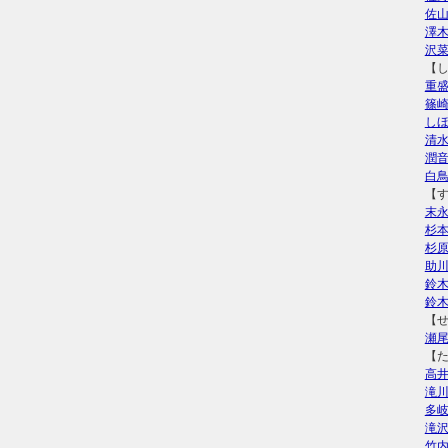
佐
澤
沢
【
重
篠
し
清
潤
白
【
末
杉
杉
助
鈴
鈴
【
瀬
【
高
滝
多
滝
竹