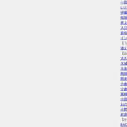
一
い
伊
稲
井
入
岩
イ
【
浦
【
大
大
大
岡
岡
小
小
尾
小
お
小
折
【
KAO