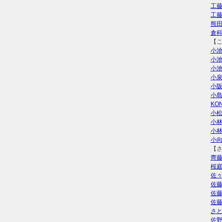
工
工
熊
倉
【
小
小
小
小
小
小
KO
小
小
小
小
【
齊
桜
佐
佐
佐
佐
さ
佐