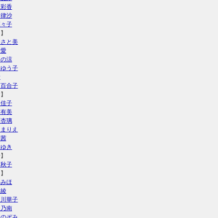
山彩香
木律沙
菜々子
し】
盛さと美
崎愛
ほの涼
水ゆう子
音
鳥百合子
す】
永佳子
本有美
原杏璃
川まりえ
木茜
木ゆき
せ】
尾秋子
た】
井みほ
川綾
岐川華子
沢乃南
内のぞみ