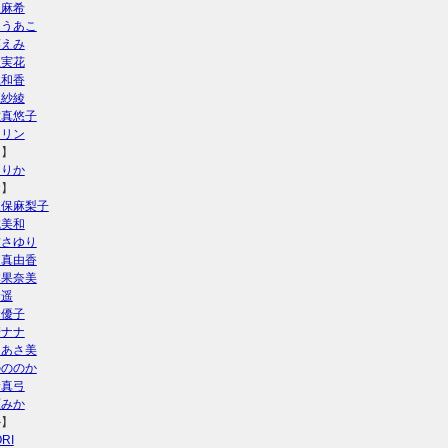
双麻希
とうあこ
藤えみ
垣実花
上和香
江紗綾
佐真悠子
ンリン
う】
えりか
お】
久保麻梨子
城美和
友さゆり
田真由香
本果奈美
倉遥
倉優子
崎ナナ
田あさ美
のののか
野真弓
原みか
か】
RI