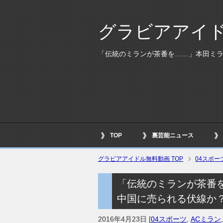
グラビアアイ
「伝統のミランが茶番を……」本田ミ
TOP
裏芸能ニュース
グラビアアイドル無料動画 TOP
04スポー
「伝統のミランが茶番
中国に売られる伏線か
2016年4月23日
[
04スポーツ
,
ACミラン