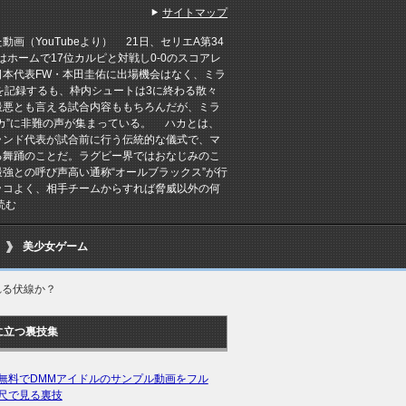
サイトマップ
画（YouTubeより） 21日、セリエA第34
はホームで17位カルピと対戦し0-0のスコアレ
日本代表FW・本田圭佑に出場機会はなく、ミラ
を記録するも、枠内シュートは3に終わる散々
最悪とも言える試合内容ももちろんだが、ミラ
カ”に非難の声が集まっている。 ハカとは、
ランド代表が試合前に行う伝統的な儀式で、マ
る舞踊のことだ。ラグビー界ではおなじみのこ
強との呼び声高い通称“オールブラックス”が行
ッコよく、相手チームからすれば脅威以外の何
読む
美少女ゲーム
れる伏線か？
に立つ裏技集
無料でDMMアイドルのサンプル動画をフル
尺で見る裏技