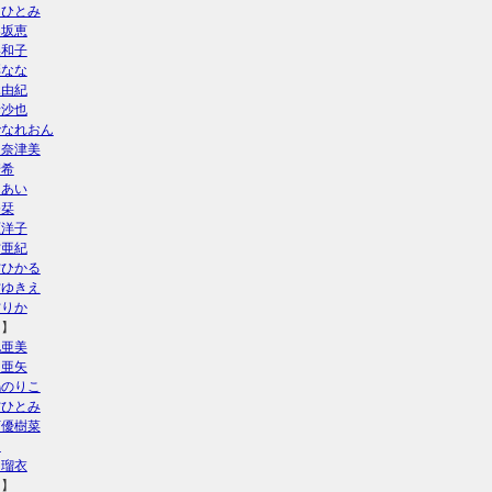
川ひとみ
楽坂恵
美和子
彩なな
木由紀
希沙也
でなれおん
田奈津美
崎希
中あい
奈栞
原洋子
村亜紀
村ひかる
村ゆきえ
村りか
き】
地亜美
口亜矢
嶋のりこ
村ひとみ
下優樹菜
乃
山瑠衣
く】