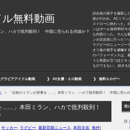
試合前の様子を撮影した動
ドル無料動画
節が行われ、ACミラン
スドローに終わった。
ンはボール保持率82％
ラン、ハカで批判殺到！ 中国に売られる伏線か？
な内容だった。そんな
ンが試合前に行った“ハ
ラグビーのニュージー
オリ族の相手を威嚇す
のパフォーマンスは、最
うと鳥肌が立つほどカ
ものでもない。 続きを
グラビアアイドル動画
AV女優・エロ動画
無料エロゲー
ツ
「伝統のミランが茶番を……」本田ミラン、ハカで批判殺到！ 中国に売ら
を……」本田ミラン、ハカで批判殺到！
役
？
,
サッカー
,
ラグビー
,
最新芸能ニュース
,
本田圭佑
,
海外
]