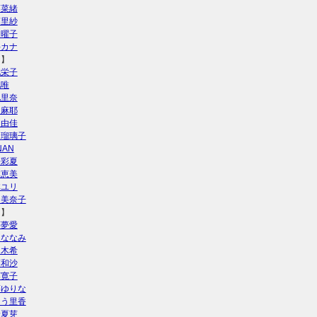
藤菜緒
藤里紗
田曜子
科カナ
こ】
池栄子
池唯
池里奈
泉麻耶
阪由佳
島瑠璃子
NAN
松彩夏
林恵美
林ユリ
向美奈子
さ】
藤夢愛
庭ななみ
々木希
藤和沙
藤寛子
藤ゆりな
とう里香
野夏芽