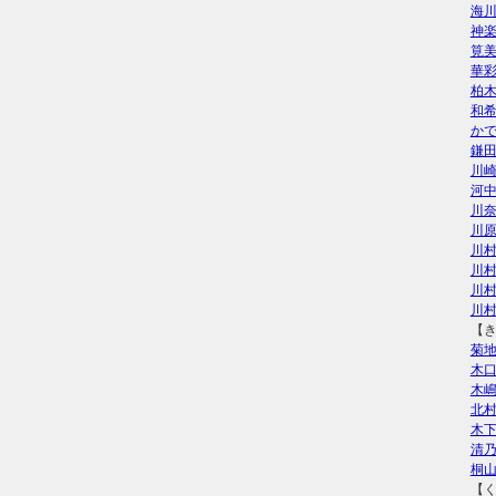
海
神
筧
華
柏
和
か
鎌
川
河
川
川
川
川
川
川
【
菊
木
木
北
木
清
桐
【