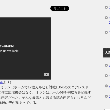
人
be
より）
Cミランはホームで17位カルピと対戦し0-0のスコアレスド
圭佑に出場機会はなく、ミランはボール保持率82％を記録す
な内容だった。そんな最悪とも言える試合内容ももちろんだ
に非難の声が集まっている。