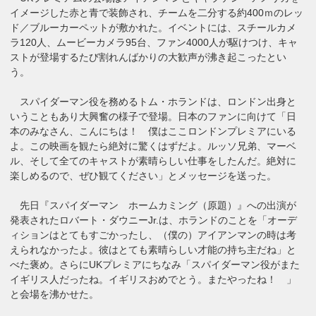
イメージした赤と青で装飾され、チームを二分する約400ｍのレッ
ド／ブルーカーペットが敷かれた。イベントには、スチールカメ
ラ120人、ムービーカメラ95台、ファン4000人が駆けつけ、キャ
ストが登場するたび割れんばかりの大歓声が沸き起こったとい
う。
スパイダーマン役を務めるトム・ホランドは、ロンドン出身と
いうこともあり大興奮の様子で登場。日本のファンに向けて「日
本のみなさん、こんにちは！ 僕はここロンドンプレミアにいる
よ。この映画を観たら絶対に驚くはずだよ。ルッソ兄弟、マーベ
ル、そして全てのキャストが素晴らしい仕事をしたんだ。絶対に
楽しめるので、ぜひ観てください」とメッセージを送った。
先日『スパイダーマン ホームカミング（原題）』への出演が
発表されたロバート・ダウニーJr.は、ホランドのことを「オーデ
ィションはとてもすごかったし、（僕の）アイアンマンの時は考
えられなかったよ。彼はとても素晴らしい才能の持ち主だね」と
べた褒め。さらにUKプレミアにちなみ「スパイダーマン役がまた
イギリス人だったね。イギリスおめでとう。またやったね！ 」
と会場を沸かせた。