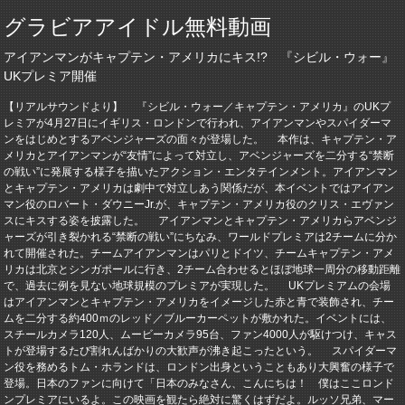
グラビアアイドル無料動画
アイアンマンがキャプテン・アメリカにキス!? 『シビル・ウォー』
UKプレミア開催
【リアルサウンドより】 『シビル・ウォー／キャプテン・アメリカ』のUKプ
レミアが4月27日にイギリス・ロンドンで行われ、アイアンマンやスパイダーマ
ンをはじめとするアベンジャーズの面々が登場した。 本作は、キャプテン・ア
メリカとアイアンマンが“友情”によって対立し、アベンジャーズを二分する“禁断
の戦い”に発展する様子を描いたアクション・エンタテインメント。アイアンマン
とキャプテン・アメリカは劇中で対立しあう関係だが、本イベントではアイアン
マン役のロバート・ダウニーJr.が、キャプテン・アメリカ役のクリス・エヴァン
スにキスする姿を披露した。 アイアンマンとキャプテン・アメリカらアベンジ
ャーズが引き裂かれる“禁断の戦い”にちなみ、ワールドプレミアは2チームに分か
れて開催された。チームアイアンマンはパリとドイツ、チームキャプテン・アメ
リカは北京とシンガポールに行き、2チーム合わせるとほぼ地球一周分の移動距離
で、過去に例を見ない地球規模のプレミアが実現した。 UKプレミアムの会場
はアイアンマンとキャプテン・アメリカをイメージした赤と青で装飾され、チー
ムを二分する約400ｍのレッド／ブルーカーペットが敷かれた。イベントには、
スチールカメラ120人、ムービーカメラ95台、ファン4000人が駆けつけ、キャス
トが登場するたび割れんばかりの大歓声が沸き起こったという。 スパイダーマ
ン役を務めるトム・ホランドは、ロンドン出身ということもあり大興奮の様子で
登場。日本のファンに向けて「日本のみなさん、こんにちは！ 僕はここロンド
ンプレミアにいるよ。この映画を観たら絶対に驚くはずだよ。ルッソ兄弟、マー