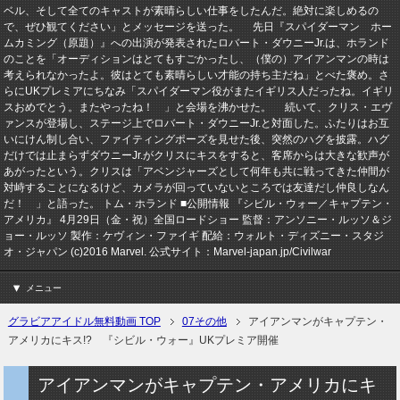
ベル、そして全てのキャストが素晴らしい仕事をしたんだ。絶対に楽しめるの
で、ぜひ観てください」とメッセージを送った。 先日『スパイダーマン ホー
ムカミング（原題）』への出演が発表されたロバート・ダウニーJr.は、ホランド
のことを「オーディションはとてもすごかったし、（僕の）アイアンマンの時は
考えられなかったよ。彼はとても素晴らしい才能の持ち主だね」とべた褒め。さ
らにUKプレミアにちなみ「スパイダーマン役がまたイギリス人だったね。イギリ
スおめでとう。またやったね！ 」と会場を沸かせた。 続いて、クリス・エヴ
ァンスが登場し、ステージ上でロバート・ダウニーJr.と対面した。ふたりはお互
いにけん制し合い、ファイティングポーズを見せた後、突然のハグを披露。ハグ
だけでは止まらずダウニーJr.がクリスにキスをすると、客席からは大きな歓声が
あがったという。クリスは「アベンジャーズとして何年も共に戦ってきた仲間が
対峙することになるけど、カメラが回っていないところでは友達だし仲良しなん
だ！ 」と語った。 トム・ホランド ■公開情報 『シビル・ウォー／キャプテン・
アメリカ』 4月29日（金・祝）全国ロードショー 監督：アンソニー・ルッソ＆ジ
ョー・ルッソ 製作：ケヴィン・ファイギ 配給：ウォルト・ディズニー・スタジ
オ・ジャパン (c)2016 Marvel. 公式サイト：Marvel-japan.jp/Civilwar
メニュー
グラビアアイドル無料動画 TOP
07その他
アイアンマンがキャプテン・
アメリカにキス!? 『シビル・ウォー』UKプレミア開催
アイアンマンがキャプテン・アメリカにキ