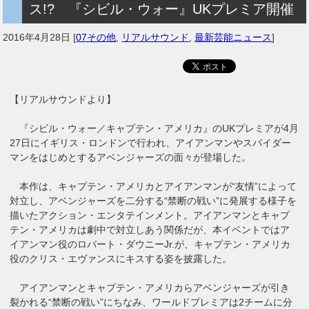
ス!? 『シビル・ウォー』UKプレミア開催
2016年4月28日
[
07その他
,
リアルサウンド
,
最新芸能ニュース
]
【リアルサウンドより】
『シビル・ウォー／キャプテン・アメリカ』のUKプレミアが4月
27日にイギリス・ロンドンで行われ、アイアンマンやスパイダー
マンをはじめとするアベンジャーズの面々が登場した。
本作は、キャプテン・アメリカとアイアンマンが“友情”によって
対立し、アベンジャーズを二分する“禁断の戦い”に発展する様子を
描いたアクション・エンタテインメント。アイアンマンとキャプ
テン・アメリカは劇中で対立しあう関係だが、本イベントではア
イアンマン役のロバート・ダウニーJr.が、キャプテン・アメリカ
役のクリス・エヴァンスにキスする姿を披露した。
アイアンマンとキャプテン・アメリカらアベンジャーズが引き
裂かれる“禁断の戦い”にちなみ、ワールドプレミアは2チームに分