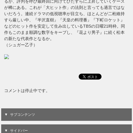
るが、評判を呼び最終回に向けてひたすらに上昇していくケース
が稀にある。これが「大ヒット作」の法則と言っても過言ではな
いだろう。連続ドラマの低視聴率が目立ち、ほとんどが二桁維持
すら厳しい中、『半沢直樹』『天皇の料理番』『下町ロケット』
などのヒット作を安定して生み出しているTBSの日曜21時枠。同
作もこのまま順調な数字をキープし、『花より男子』に続く松本
の新たな代表作となるか。
（シュガー乙子）
コメントは停止中です。
サブコンテンツ
サイドバー