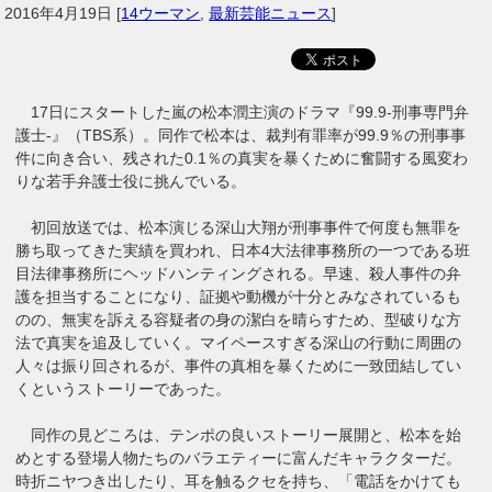
2016年4月19日
[
14ウーマン
,
最新芸能ニュース
]
17日にスタートした嵐の松本潤主演のドラマ『99.9‐刑事専門弁
護士‐』（TBS系）。同作で松本は、裁判有罪率が99.9％の刑事事
件に向き合い、残された0.1％の真実を暴くために奮闘する風変わ
りな若手弁護士役に挑んでいる。
初回放送では、松本演じる深山大翔が刑事事件で何度も無罪を
勝ち取ってきた実績を買われ、日本4大法律事務所の一つである班
目法律事務所にヘッドハンティングされる。早速、殺人事件の弁
護を担当することになり、証拠や動機が十分とみなされているも
のの、無実を訴える容疑者の身の潔白を晴らすため、型破りな方
法で真実を追及していく。マイペースすぎる深山の行動に周囲の
人々は振り回されるが、事件の真相を暴くために一致団結してい
くというストーリーであった。
同作の見どころは、テンポの良いストーリー展開と、松本を始
めとする登場人物たちのバラエティーに富んだキャラクターだ。
時折ニヤつき出したり、耳を触るクセを持ち、「電話をかけても