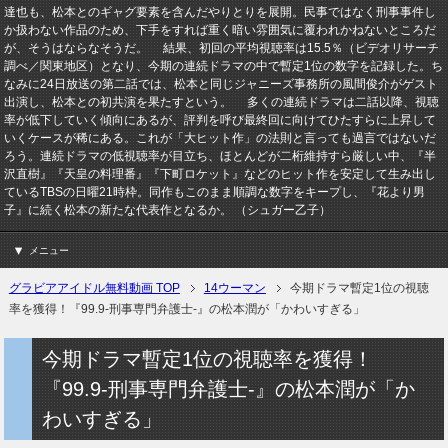
達也も、松本とのギャグ要素を含んだやりとりを展開。民事ではなく刑事事件し
か扱わない作品のため、下手をすれば重く暗い雰囲気に覆われかねないところだ
が、そうはならなそうだ。 結果、初回の平均視聴率は15.5％（ビデオリサーチ
調べ／関東地区）となり、今期の連続ドラマの中で暫定1位の数字を記録した。ち
なみに24日放送の第二話では、松本と同じジャニーズ事務所の風間俊介がゲスト
出演し、松本との初共演を果たすという。 多くの連続ドラマは二話以降、視聴
率が低下していく傾向にあるが、評判を呼び最終回に向けてひたすらに上昇して
いくケースが稀にある。これが「大ヒット作」の法則と言っても過言ではないだ
ろう。連続ドラマの低視聴率が目立ち、ほとんどが二桁維持すら厳しい中、『半
沢直樹』『天皇の料理番』『下町ロケット』などのヒット作を安定して生み出し
ているTBSの日曜21時枠。同作もこのまま順調な数字をキープし、『花より男
子』に続く松本の新たな代表作となるか。 （シュガー乙子）
メニュー
グラビアアイドル無料動画 TOP
14ウーマン
今期ドラマ暫定1位の視聴
率を獲得！『99.9‐刑事専門弁護士‐』の松本潤が「かわいすぎる」
今期ドラマ暫定1位の視聴率を獲得！
『99.9‐刑事専門弁護士‐』の松本潤が「か
わいすぎる」