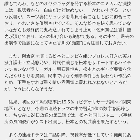
誰もでんわ」などのオヤジギャグを発する松本のコミカルな演技
には、視聴者から「自由だけど憎めない」「かわいすぎる」とい
う反響が。スーツ姿にリュックを背負う着こなしも妙に似合って
おり、かわいさを倍増させている。そんな松本を快く思っていな
いながらも最終的に丸め込まれてしまう上司・佐田篤弘は香川照
之が演じており、2人の掛け合いも絶妙である。その中で、過去の
出演作で話題になってきた香川の“顔芸”にも注目しておきたい。
また、榮倉奈々演じる松本とコンビを組むプロレス好きの実力
派弁護士・立花彩乃や、片桐仁演じる松本をサポートするハイテ
ンションなパラリーガル・明石達也も、松本とのギャグ要素を含
んだやりとりを展開。民事ではなく刑事事件しか扱わない作品の
ため、下手をすれば重く暗い雰囲気に覆われかねないところだ
が、そうはならなそうだ。
結果、初回の平均視聴率は15.5％（ビデオリサーチ調べ／関東
地区）となり、今期の連続ドラマの中で暫定1位の数字を記録し
た。ちなみに24日放送の第二話では、松本と同じジャニーズ事務
所の風間俊介がゲスト出演し、松本との初共演を果たすという。
多くの連続ドラマは二話以降、視聴率が低下していく傾向にあ