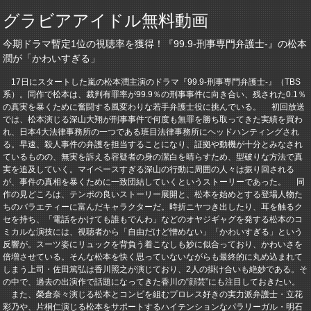
グラビアアイドル無料動画
今期ドラマ暫定1位の視聴率を獲得！『99.9‐刑事専門弁護士‐』の松本
潤が「かわいすぎる」
17日にスタートした嵐の松本潤主演のドラマ『99.9‐刑事専門弁護士‐』（TBS
系）。同作で松本は、裁判有罪率が99.9％の刑事事件に向き合い、残された0.1％
の真実を暴くために奮闘する風変わりな若手弁護士役に挑んでいる。 初回放送
では、松本演じる深山大翔が刑事事件で何度も無罪を勝ち取ってきた実績を買わ
れ、日本4大法律事務所の一つである班目法律事務所にヘッドハンティングされ
る。早速、殺人事件の弁護を担当することになり、証拠や動機が十分とみなされ
ているものの、無実を訴える容疑者の身の潔白を晴らすため、型破りな方法で真
実を追及していく。マイペースすぎる深山の行動に周囲の人々は振り回される
が、事件の真相を暴くために一致団結していくというストーリーであった。 同
作の見どころは、テンポの良いストーリー展開と、松本を始めとする登場人物た
ちのバラエティーに富んだキャラクターだ。時折ニヤつき出したり、耳を触るク
セを持ち、「電話をかけても誰もでんわ」などのオヤジギャグを発する松本のコ
ミカルな演技には、視聴者から「自由だけど憎めない」「かわいすぎる」という
反響が。スーツ姿にリュックを背負う着こなしも妙に似合っており、かわいさを
倍増させている。そんな松本を快く思っていないながらも最終的に丸め込まれて
しまう上司・佐田篤弘は香川照之が演じており、2人の掛け合いも絶妙である。そ
の中で、過去の出演作で話題になってきた香川の“顔芸”にも注目しておきたい。
また、榮倉奈々演じる松本とコンビを組むプロレス好きの実力派弁護士・立花
彩乃や、片桐仁演じる松本をサポートするハイテンションなパラリーガル・明石