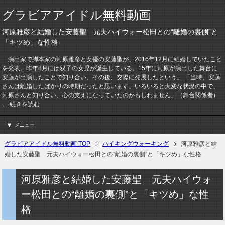
グラビアアイドル無料動画
河原雅彦と結婚した安藤聖 元夫ハイウォー松田との“離婚の裏側”と
「キツめ」な性格
演出家で脚本家の河原雅彦と女優の安藤聖が、2016年12月に結婚していたこと
を発表。昨年8月には双子の女児が誕生している。15年に河原が演出した舞台に
安藤が出演したことで知り合い、その後、交際に発展したという。 「当時、安藤
さんは離婚したばかりの時期だったと思います。いろいろと大変な状況の中で、
河原さんと知り合い、心の支えになっていたのかもしれません」（舞台関係者）
… 続きを読む
メニュー
グラビアアイドル無料動画 TOP
ハイキングウォーキング
河原雅彦と結
婚した安藤聖 元夫ハイウォー松田との“離婚の裏側”と「キツめ」な性格
河原雅彦と結婚した安藤聖 元夫ハイウォ
ー松田との“離婚の裏側”と「キツめ」な性
格