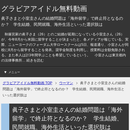
グラビアアイドル無料動画
眞子さまと小室圭さんの結婚問題は「海外留学」で終止符となるの
か？ 学生結婚、民間就職、海外生活といった選択肢は
秋篠宮家の眞子さま（26）とのご結婚が延期になっている小室圭さん（26）
が、今年8月から米国に留学することが決まったと、各メディアが報じている。実
際、ニューヨークのフォーダム大学ロースクールは5日、報道通り、小室さんが同
校に8月から留学することを発表。奨学金制度を利用し、授業料は全額免除され
る。また本人は計3年間学ぶことを希望しているという。 小室さんは東京都内
の法律事務所… 続きを読む
メニュー
グラビアアイドル無料動画 TOP
ウーマン
眞子さまと小室圭さんの結婚
問題は「海外留学」で終止符となるのか？ 学生結婚、民間就職、海外生活と
いった選択肢は
眞子さまと小室圭さんの結婚問題は「海外
留学」で終止符となるのか？ 学生結婚、
民間就職、海外生活といった選択肢は