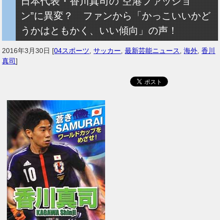
日本代表・香川真司の“空港ファッショ
ン”に異変？ ファンから「かっこいいかど
うかはともかく、いい傾向」の声！
2016年3月30日
[
04スポーツ
,
サッカー
,
最新芸能ニュース
,
海外
,
香川
真司
]