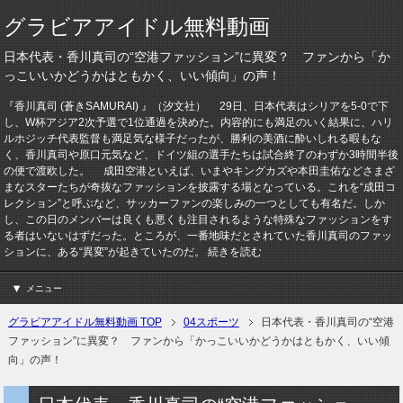
グラビアアイドル無料動画
日本代表・香川真司の“空港ファッション”に異変？ ファンから「か
っこいいかどうかはともかく、いい傾向」の声！
『香川真司 (蒼きSAMURAI) 』（汐文社） 29日、日本代表はシリアを5-0で下
し、W杯アジア2次予選で1位通過を決めた。内容的にも満足のいく結果に、ハリ
ルホジッチ代表監督も満足気な様子だったが、勝利の美酒に酔いしれる暇もな
く、香川真司や原口元気など、ドイツ組の選手たちは試合終了のわずか3時間半後
の便で渡欧した。 成田空港といえば、いまやキングカズや本田圭佑などさまざ
まなスターたちが奇抜なファッションを披露する場となっている。これを“成田コ
レクション”と呼ぶなど、サッカーファンの楽しみの一つとしても有名だ。しか
し、この日のメンバーは良くも悪くも注目されるような特殊なファッションをす
る者はいないはずだった。ところが、一番地味だとされていた香川真司のファッ
ションに、ある“異変”が起きていたのだ。 続きを読む
メニュー
グラビアアイドル無料動画 TOP
04スポーツ
日本代表・香川真司の“空港
ファッション”に異変？ ファンから「かっこいいかどうかはともかく、いい傾
向」の声！