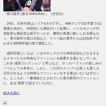
『香川真司 (蒼きSAMURAI) 』（汐文社）
29日、日本代表はシリアを5-0で下し、W杯アジア2次予選で1位
通過を決めた。内容的にも満足のいく結果に、ハリルホジッチ代
表監督も満足気な様子だったが、勝利の美酒に酔いしれる暇もな
く、香川真司や原口元気など、ドイツ組の選手たちは試合終了の
わずか3時間半後の便で渡欧した。
成田空港といえば、いまやキングカズや本田圭佑などさまざま
なスターたちが奇抜なファッションを披露する場となっている。
これを“成田コレクション”と呼ぶなど、サッカーファンの楽しみの
一つとしても有名だ。しかし、この日のメンバーは良くも悪くも
注目されるような特殊なファッションをする者はいないはずだっ
た。ところが、一番地味だとされていた香川真司のファッション
に、ある“異変”が起きていたのだ。
続きを読む