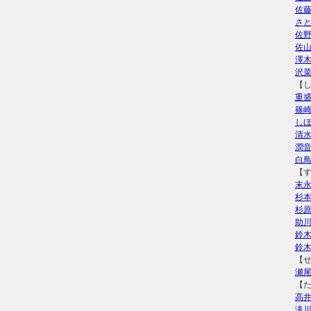
佐
さ
佐
佐
澤
沢
【
重
篠
し
清
潤
白
【
末
杉
杉
助
鈴
鈴
【
瀬
【
高
滝