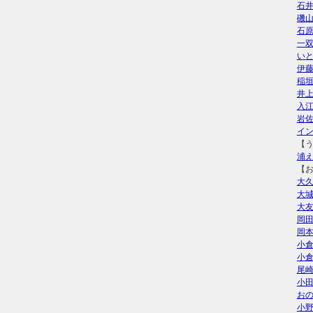
石
磯
石
一
い
伊
稲
井
入
岩
イ
【
浦
【
大
大
大
岡
岡
小
小
尾
小
お
小