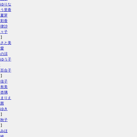
藤ゆりな
とう里香
野夏芽
山彩香
木律沙
菜々子
し】
盛さと美
崎愛
ほの涼
水ゆう子
音
鳥百合子
す】
永佳子
本有美
原杏璃
川まりえ
木茜
木ゆき
せ】
尾秋子
た】
井みほ
川綾