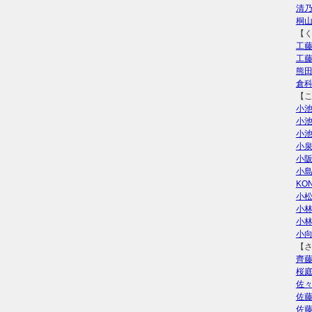
清
桐
【
工
工
熊
倉
【
小
小
小
小
小
小
KO
小
小
小
小
【
齊
桜
佐
佐
佐