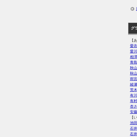
グ
【
愛
愛
相
青
秋
秋
雨
綾
荒
有
有
杏
安
【
池
石
石