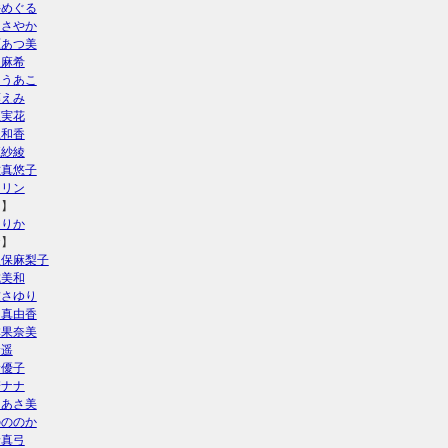
井めぐる
山さやか
原あつ美
双麻希
とうあこ
藤えみ
垣実花
上和香
江紗綾
佐真悠子
ンリン
う】
えりか
お】
久保麻梨子
城美和
友さゆり
田真由香
本果奈美
倉遥
倉優子
崎ナナ
田あさ美
のののか
野真弓