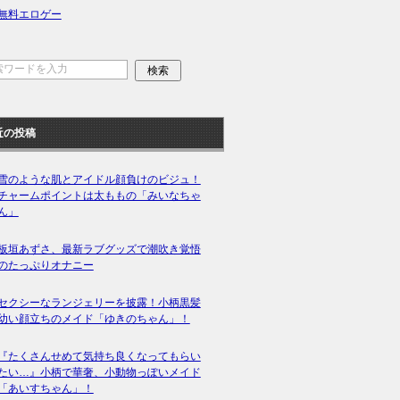
無料エロゲー
近の投稿
雪のような肌とアイドル顔負けのビジュ！
チャームポイントは太ももの「みいなちゃ
ん」
板垣あずさ、最新ラブグッズで潮吹き覚悟
のたっぷりオナニー
セクシーなランジェリーを披露！小柄黒髪
幼い顔立ちのメイド「ゆきのちゃん」！
『たくさんせめて気持ち良くなってもらい
たい…』小柄で華奢、小動物っぽいメイド
「あいすちゃん」！