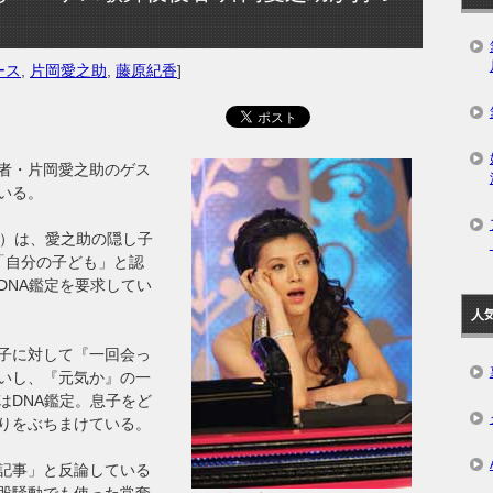
ース
,
片岡愛之助
,
藤原紀香
]
者・片岡愛之助のゲス
いる。
）は、愛之助の隠し子
「自分の子ども」と認
DNA鑑定を要求してい
人
子に対して『一回会っ
いし、『元気か』の一
はDNA鑑定。息子をど
りをぶちまけている。
記事」と反論している
股騒動でも使った常套