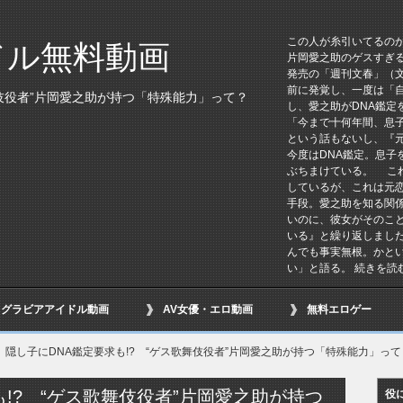
この人が糸引いてるの
ドル無料動画
片岡愛之助のゲスすぎ
発売の「週刊文春」（
前に発覚し、一度は「
舞伎役者”片岡愛之助が持つ「特殊能力」って？
し、愛之助がDNA鑑
「今まで十何年間、息
という話もないし、『
今度はDNA鑑定。息子
ぶちまけている。 こ
しているが、これは元
手段。愛之助を知る関
いのに、彼女がそのこ
いる』と繰り返しまし
んでも事実無根。かと
い」と語る。 続きを読
グラビアアイドル動画
AV女優・エロ動画
無料エロゲー
隠し子にDNA鑑定要求も!? “ゲス歌舞伎役者”片岡愛之助が持つ「特殊能力」って
も!? “ゲス歌舞伎役者”片岡愛之助が持つ
役