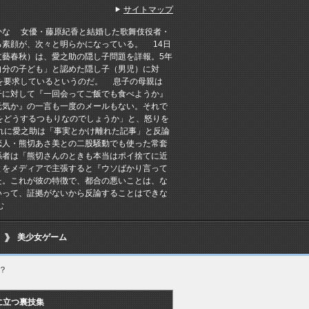
サイトマップ
かな 女優・藤原紀香と結婚した歌舞伎役者・
る素顔が、次々と明らかになっている。 14日
文藝春秋）は、愛之助の隠し子問題を詳報。5年
自分の子ども」と認めた隠し子（男児）に対
定を要求しているというのだ。 息子の母親は
子に対して『一回会ってご飯でも食べようか』
元気か』の一言も一度のメールもない。それで
をどうするつもりなのでしょうか」と、怒りを
れに愛之助は「事実とかけ離れた記事」と反論
恋人・熊切あさ美との二股騒動でも使った常套
係者は「熊切さんのときも本当はポイ捨てに近
とをメディアで主張すると『ウソばかり言って
た。これが彼の特徴で、都合の悪いことは、な
いって、証拠がないから反論することはできな
む
美少女ゲーム
？
に立つ裏技集