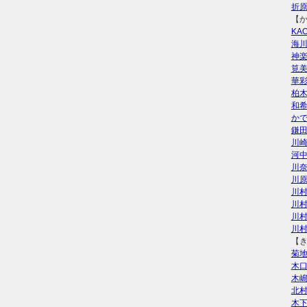
折
【
KAO
海
神
筧
華
柏
和
か
鎌
川
河
川
川
川
川
川
川
【
菊
木
木
北
木