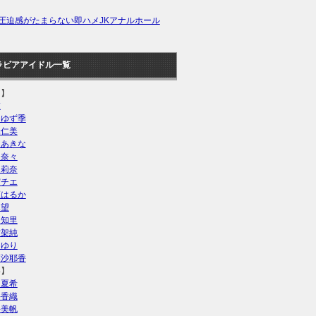
圧迫感がたまらない即ハメJKアナルホール
ラビアアイドル一覧
あ】
衣
川ゆず季
澤仁美
島あきな
山奈々
山莉奈
宮チエ
瀬はるか
木望
川知里
村架純
さゆり
藤沙耶香
い】
田夏希
井香織
井美帆