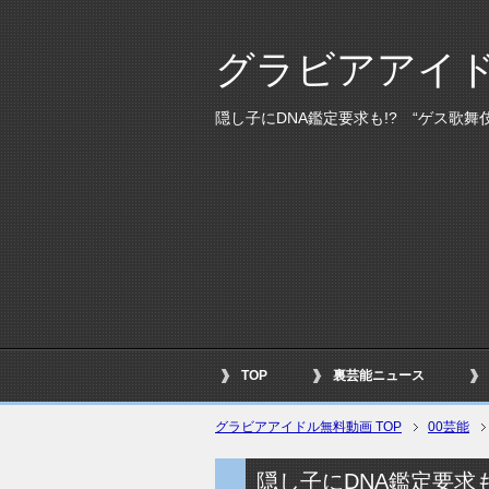
グラビアアイ
隠し子にDNA鑑定要求も!? “ゲス歌
TOP
裏芸能ニュース
グラビアアイドル無料動画 TOP
00芸能
隠し子にDNA鑑定要求