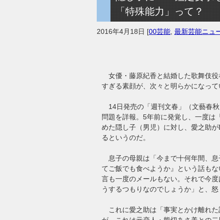
「特殊能力」って？
2016年4月18日
[
00芸能
,
最新芸能ニュ
女優・藤原紀香と結婚した歌舞伎役
すぎる素顔が、次々と明らかになって
14日発売の「週刊文春」（文藝春秋
問題を詳報。5年前に発覚し、一度は
めた隠し子（男児）に対し、愛之助が
るというのだ。
息子の母親は「今まで十何年間、息
てご飯でも食べようか』という話もな
言も一度のメールもない。それで今度
うするつもりなのでしょうか」と、怒
これに愛之助は「事実とかけ離れた
が、これは元恋人・熊切あさ美との二